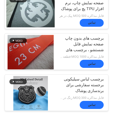
صفحه نمایش چاپ، نرم
افزار TPU پچ برای پوشاک
51
قابل مذاکره MOQ:500 پیک در هر
برچسب لباس بافته
تماس
شده
برچسب های بدون چاپ
صفحه نمایش قابل
شستشو ، برچسب های
چاپ شده برای لباس
قابل مذاکره MOQ:1000 قطعه در هر رنگ
تماس
76
برچسب لباس سیلیکونی
نقش برجسته تکه چرم
برجسته سفارشی برای
برندسازی پوشاک
قابل مذاکره MOQ:300 رنگ در هر رنگ
تماس