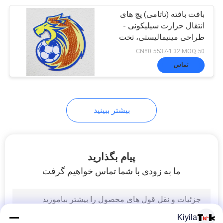
بافت بافته (تاتامی) پچ های
11
انتقال حرارت سیلیکونی -
برچسب انتقال گرما
طراحی مینیمالیستی، تخت
و نرم برای پوشاک مدرن
CN¥0.5537-1.32 MOQ:50
گله
تماس
بیشتر ببینید
26
لباس قطع برچسب ها
پیام بگذارید
ما به زودی با شما تماس خواهیم گرفت
Kiyila