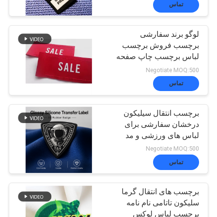
لباس
تماس
کنترل
لوگو برند سفارشی
کیفیت
179
برچسب فروش برچسب
انتقال حرارت برچسب
لباس برچسب چاپ صفحه
نمایش لوگو برچسب بافت
Negotiate MOQ:500
تماس
لباس
تماس
با
برچسب انتقال سیلیکون
ما
درخشان سفارشی برای
لباس های ورزشی و مد
75
اخبار
Negotiate MOQ:500
برچسب های چاپ
تماس
همه
صفحه نمایش
برچسب های انتقال گرما
سلیکون تاتامی نام نامه
موارد
برچسب لباس لوکس