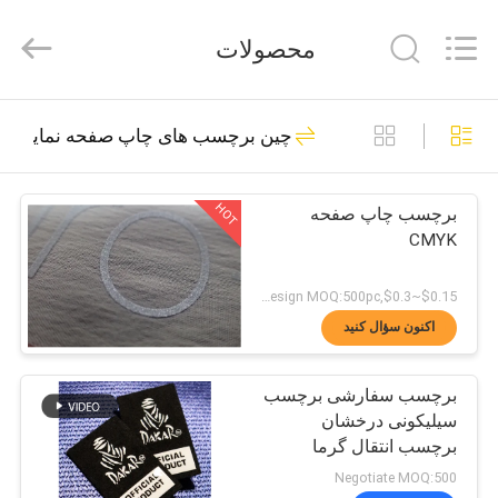
2026
T&K
محصولات
Garment
Accessories
Co.,Ltd.
All
خانه
Rights
291
چین برچسب های چاپ صفحه نمایش
Reserved.
سفارشی تکه لباس
محصولات
HOT
برچسب چاپ صفحه
CMYK
دربارهی
$0.15~$0.3,according design MOQ:500pc در هر
ما
اکنون سؤال کنید
79
برچسب سفارشی برچسب
کارخانه
تکه دوزی سفارشی
سیلیکونی درخشان
برچسب انتقال گرما
تور
برچسب لاستیکی برای
Negotiate MOQ:500