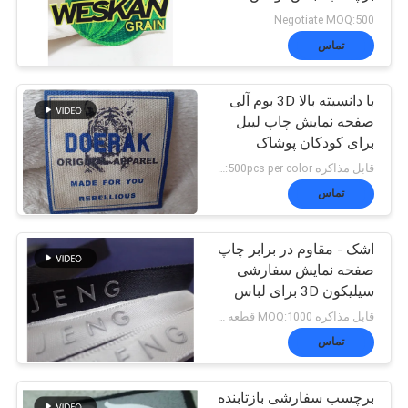
Negotiate MOQ:500
VR
تماس
65
SHOW
نشان‌های TPU با
با دانسیته بالا 3D بوم آلی
صفحه نمایش چاپ لیبل
فرکانس بالا سه‌بعدی
برای کودکان پوشاک
نقشه
قابل مذاکره MOQ:500pcs per color
سایت
تماس
اشک - مقاوم در برابر چاپ
سیاست
128
صفحه نمایش سفارشی
برچسب‌های لاستیک
سیلیکون 3D برای لباس
حفظ
مدرسه
قابل مذاکره MOQ:1000 قطعه در هر رنگ
سیلیکونی
حریم
تماس
خصوصی
برچسب سفارشی بازتابنده