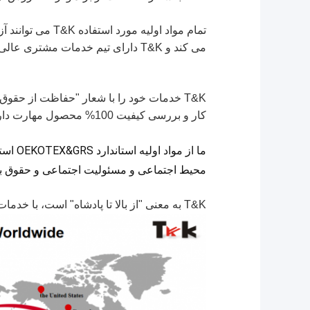
می کند و T&K دارای تیم خدمات مشتری عالی است، بنابراین اگر به ما فرصت دهید، می توانید خدمات دریافت کنید.
T&K خدمات خود را با شعار "حفاظت از حقوق 
کار و بررسی کیفیت 100% محصول مهارت داریم.
محیط اجتماعی و مسئولیت اجتماعی و حقوق بشر ما HIGG و BSCI ر
T&K به معنی "از بالا تا پادشاه" است، با خدمات ما و انتخاب هوشمندانه شما، ما معتقدیم که می توانیم برندهای شما را به سطحی بالاتر و "از بالا تا پادشاه" برسانیم.