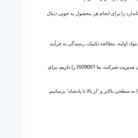
توانند آزمون های زیست محیطی را به خوبی برآورده کنند، T&K فرآیندهای استاندارد را برای انجام هر محصول به خوبی دنبال
مواد اولیه، مطالعه تکنیک، رسیدگی به فرآیند
ما از مواد اولیه استاندارد OEKOTEX&GRS استفاده می کنیم و اینها موارد مورد نیاز مشتریان را برآورده می کنند. برای مدیریت شرکت، ما ISO9001 را داریم، برای