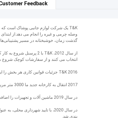
Customer Feedback
T&K یک شرکت لوازم جانبی پوشاک است ک
گذشت زمان، خوشبختانه در مسیر پشتیبانی‌های
از سال 2012، T&K با 2 پرسنل
انتخاب می کنند و از سفارشات کوچک شروع می
2016 T&K جزئیات قوانین کاری هر بخش را ایجاد کرده و به قوانین حقوق و دستمزد جدید تغییر می دهد.
2017 انتقال به کارخانه جدید ما 3000 متر مربع
در سال 2019 ماشین آلات و تجهیزات را اضافه کردیم و کارگاه تولید را گسترش دادیم.
در سال 2020، با تایید شهرداری محلی
بندی شد.