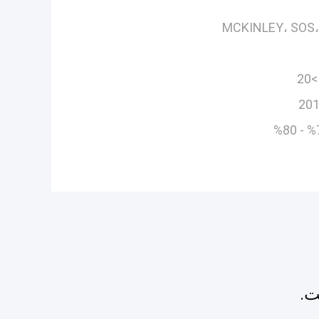
MCKINLEY، SOS،
>20
20
70
ت.