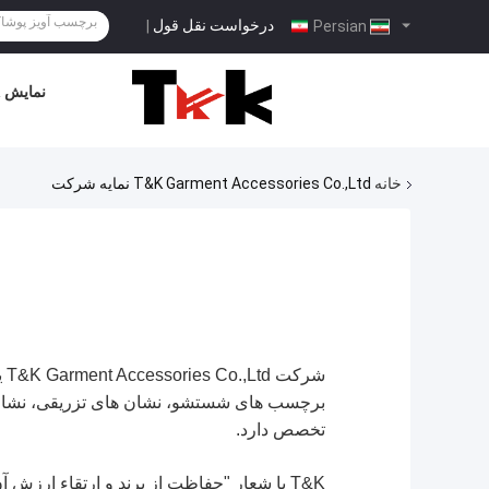
درخواست نقل قول
|
Persian
نمایش VR
خانه
T&K Garment Accessories Co.,Ltd نمایه شرکت
شر
برچسب های شستشو، نشان های تزریقی، نشان ه
تخصص دارد.
T&K با شعار "حفاظت از برند و ارتقاء ارزش آن" خدمات خود را ارائه می دهد، ما در جزئیات از مواد اولیه، تکنیک، فرآیند کار و غیره مهارت داریم.